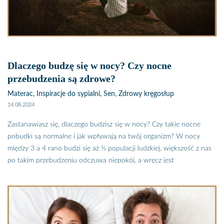
tapczany i narożniki, dieta ma znacznie gorsze wyniki i znacznie
mniej zwolenników. Zanim więc przystąpicie do diety, warto
sprawdzić, dlaczego łóżko, na którym śpicie, ma tak duże znaczenie.
Dlaczego budzę się w nocy? Czy nocne
przebudzenia są zdrowe?
Materac, Inspiracje do sypialni, Sen, Zdrowy kręgosłup
14.08.2024
Zastanawiasz się, dlaczego budzisz się w nocy? Czy takie nocne
pobudki są normalne i jak wpływają na twój organizm? W nocy
między 3 a 4 rano budzi się aż ⅓ populacji ludzkiej, większość z nas
po takim przebudzeniu odczuwa niepokój, a wręcz jest
zestresowana. Część z nas idzie do toalety, inni biegną do kuchni po
szklankę wody, a jeszcze inni podjadają. Jednak większość osób
skarży się na problemy z zaśnięciem po takiej pobudce.
Dlaczego budzę się w nocy i potem nie mogę zasnąć? Należysz do