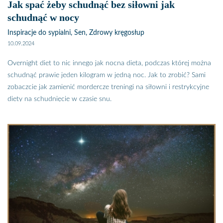
Jak spać żeby schudnąć bez siłowni jak
schudnąć w nocy
Inspiracje do sypialni, Sen, Zdrowy kręgosłup
10.09.2024
Overnight diet to nic innego jak nocna dieta, podczas której można
schudnąć prawie jeden kilogram w jedną noc. Jak to zrobić? Sami
zobaczcie jak zamienić mordercze treningi na siłowni i restrykcyjne
diety na schudnięcie w czasie snu.
Overnight diet została opracowana przez dr Caroline Apovian z
Bostońskiego Centrum Medycznego, która udowodniła, że w czasie
snu można chudnąć. Jest jednak kilka warunków, które czynią tę
dietę skuteczną. Pierwszym i najważniejszych jest spanie w
komfortowych warunkach. Twórczyni diety wprawdzie nie
wspomina o tym, ponieważ mieszka w kraju, w którym każdy
człowiek już od urodzenia ma swoje wygodne łóżko do spania z
materacem. W Polsce, kraju gdzie nadal ponad połowa populacji śpi
na meblach nieprzystosowanych do spania jak wersalki, sofy,