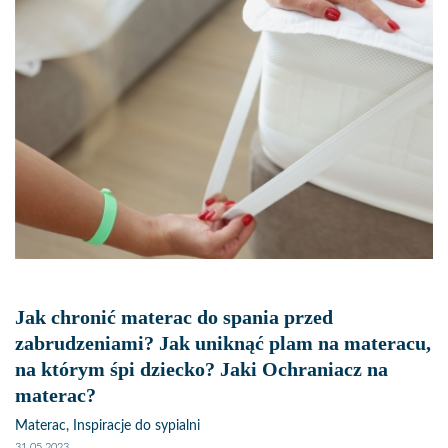
– to innowacyjne rozwiązanie, które pozwala na pełne
wykorzystanie każdego centymetra sypialni, niezależnie od jej
wielkości. Dzięki temu każde pomieszczenie, niezależnie od jego
metrażu, może stać się oazą komfortu i spokoju. A jeśli martwisz się,
że twój wzrost lub specyficzne wymagania nie pozwolą na
znalezienie odpowiedniego materaca, Plantpur jest tu, by sprostać
twoim potrzebom. Nasze łóżka i materace na wymiar są
odpowiedzią na indywidualne potrzeby każdego klienta,
gwarantując jednocześnie wysoką jakość snu i estetyczny wygląd
wnętrza.
Jak chronić materac do spania przed
zabrudzeniami? Jak uniknąć plam na materacu,
na którym śpi dziecko? Jaki Ochraniacz na
materac?
Materac, Inspiracje do sypialni
31.05.2023