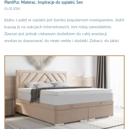
PlantPur, Materac, Inspiracje do sypialni, Sen
01.02.2024
Łóżko z palet w sypialni jest bardzo popularnym rozwiązaniem. Jedni
kupują je na aukcjach internetowych, inni robią samodzielnie.
Zawsze jest jednak ciekawym dodatkiem do całej aranżacji,
wystarczy dopasować do niego meble i dodatki. Zobacz, do jakiej
aranżacji pasuje łóżko z palet, jakie meble i dodatki do niego pasują i
jaką kolorystykę zastosować w sypialni z łóżkiem z palet.
Sypialnia to oaza spokoju, miejsce wypoczynku, aranżacja tego
pomieszczenia powinna więc być maksymalnie dopasowana do
gustu i potrzeb jej właścicieli. Z tego też powodu, wybierając do niej
meble, kierujemy się nie trendami, lecz własnym gustem i
preferencjami wizualnymi. Równie ważny jest oczywiście komfort jej
użytkowania i funkcjonalność, ale dla każdego będzie to oznaczać
coś zupełnie innego. Jeśli więc marzy wam się łóżko z palet, nic nie
stoi na przeszkodzie, żeby je wkomponować do wnętrza, w którym
chcemy mieć gotową szafę, stoliki nocne i komody z sieciówki lub
zabudowę meblową pod wymiar. Zobaczcie jak wkomponować