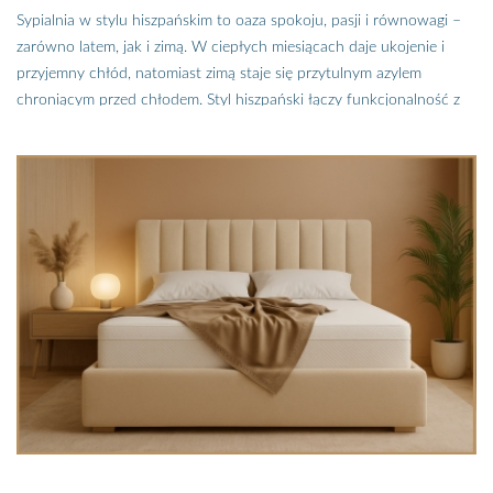
Sypialnia w stylu hiszpańskim to oaza spokoju, pasji i równowagi –
zarówno latem, jak i zimą. W ciepłych miesiącach daje ukojenie i
przyjemny chłód, natomiast zimą staje się przytulnym azylem
chroniącym przed chłodem. Styl hiszpański łączy funkcjonalność z
estetyką – oparty na naturalnych materiałach i sezonowości, tworzy
wnętrze pełne harmonii, koloru i komfortu przez cały rok. Jednak
sypialnia dla każdego mieszkańca Hiszpanii to oaza spokoju miejsce
relaksu wypoczynku, schronienie przed letnimi upałami i zimowym
chłodem. Jak uzyskać tak wszechstronną aranżację w jednym
pomieszczeniu? Sami zobaczcie…
Sypialnia to pomieszczenie, w którym spędzamy przynajmniej ⅓
swojego życia, a więc jej aranżacja powinna być zupełnie
wyjątkowa. Sprzyjać relaksowi, odpowiadać naszym potrzebom o
każdej porze roku. Taka właśnie jest sypialnia w stylu hiszpańskim,
zachwyca estetyką, ciepłem, przytulnością w zimie i chłodem w
upalne noce. Chcecie mieć piękną, wyjątkową, komfortową i pełną
pasji sypialnię? Zobaczcie, jak to robią Hiszpanie.