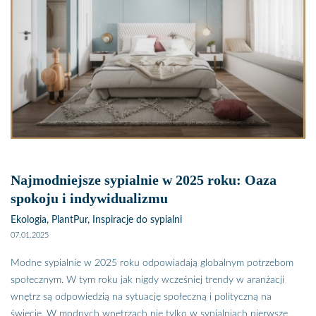
hotelowych pokojach? W ciągu godziny doświadczona pokojówka
potrafi zmienić pościel, nałożyć czystą i kompletnie pościelić łóżko w
aż 5 pokojach. Zobacz, jak robią to pokojów i z męcz się nigdy
więcej przy zmianie pościeli.
Najmodniejsze sypialnie w 2025 roku: Oaza
spokoju i indywidualizmu
Ekologia, PlantPur, Inspiracje do sypialni
07.01.2025
Modne sypialnie w 2025 roku odpowiadają globalnym potrzebom
społecznym. W tym roku jak nigdy wcześniej trendy w aranżacji
wnętrz są odpowiedzią na sytuację społeczną i polityczną na
świecie. W modnych wnętrzach nie tylko w sypialniach pierwsze