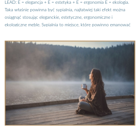
LEAD: E = elegancja + E = estetyka + E = ergonomia E = ekologia.
na hałas, jaki będzie docierał do twojej sypialni, będziesz się w niej
Taka właśnie powinna być sypialnia, najłatwiej taki efekt można
relaksować. Jak to zrobić? Zostań z nami, a zobaczysz jak urządzić
osiągnąć stosując eleganckie, estetyczne, ergonomiczne i
sypialnię, którą pokochasz za funkcjonalność i wyjątkowy design.
ekologiczne meble. Sypialnia to miejsce, które powinno emanować
spokojem i harmonią. To przestrzeń, w której regenerujemy siły,
odpoczywamy i zbieramy energię na kolejny dzień. Urządzając
sypialnię, warto zwrócić uwagę nie tylko na jej estetykę, ale także na
ergonomię i ekologiczne aspekty. Bardzo ważne jest również, żeby
sypialnia była bezpieczna dla naszego zdrowia.