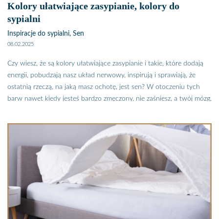
Kolory ułatwiające zasypianie, kolory do
sypialni
Inspiracje do sypialni, Sen
08.02.2025
Czy wiesz, że są kolory ułatwiające zasypianie i takie, które dodają
energii, pobudzają nasz układ nerwowy, inspirują i sprawiają, że
ostatnią rzeczą, na jaką masz ochotę, jest sen? W otoczeniu tych
barw nawet kiedy jesteś bardzo zmęczony, nie zaśniesz, a twój mózg,
zamiast szykować się do nocnego wypoczynku, będzie pracował na
zwiększonych obrotach. Zobacz jakie kolory ułatwiają zasypianie, a
jakich lepiej unikać.
Kolory ułatwiające zasypianie to takie, które sprawiają, że twój układ
nerwowy wycisza się, kiedy otaczasz się nimi twój mózg, wydaje
jasny komunikat „PORA SPAĆ”. Wszystkie procesy w organizmie
zwalniają, a Ty czujesz się błogo zmęczony i senny. Czy wiesz jakie
barwy sprzyjają wypoczynkowi i ułatwiają zasypianie? Nie?
Koniecznie przeczytaj ten artykuł i zapomnij problemach z