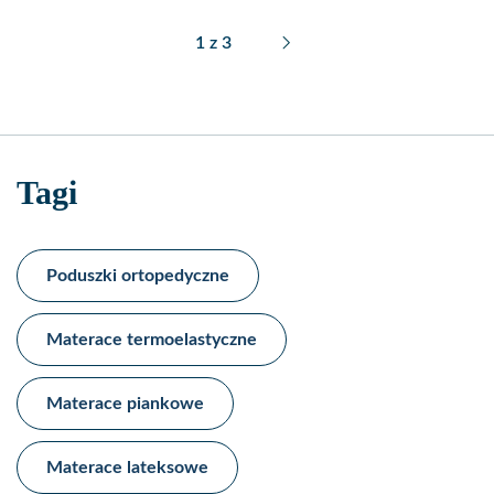
Spanie w piżamie, koszulce czy nago to indywidualny wybór
1
z
3
każdego z nas, który najczęściej jest podyktowany naszym
komfortem psychicznym, przyzwyczajeniami wyniesionymi jeszcze z
domu rodzinnego, a także normami społecznymi. Jeszcze w XIX
wieku zarówno kobiety, jak i mężczyźni spali w koszulach, a panowie
dodatkowo zakładali do snu szlafmyce, czyli specjalne czapki. W
Tagi
piżamy wskoczyli już na początku XX wieku. Kobiety spały
wyłącznie w koszulach nocnych do końca pierwszej płowy
ubiegłego stulecia, wyjątkiem była Coco Chanel, która już na
początku XX wieku wybierała do snu męskie piżamy, uważając je za
Poduszki ortopedyczne
wygodniejsze i dużo bardziej atrakcyjne niż damskie stroje do spania.
W latach 50 XX damska moda nocna przeszła niemałą rewolucję i
Materace termoelastyczne​
na rynku pojawiły się seksowne i znacznie krótsze koszulki do
spania. Obecnie każdy śpi w tym, w czym chce, w czym jest mu
wygodnie. Jednak czy wybory te są korzystne dla naszego zdrowia?
Materace piankowe​
Zobaczcie, w czym tak naprawdę powinniśmy spać, żeby dobrze się
wyspać, zachować urodę na dłużej i obudzić się dobrym nastroju.
Materace lateksowe​