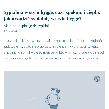
ekspertów od koloroterapii modne barwy do sypialni w tym roku
sprawią, że udając się na nocy odpoczynek, stres pozostawiamy za
Sypialnia w stylu hygge, oaza spokoju i ciepła,
progiem sypialni.
jak urządzić sypialnię w stylu hygge?
Materac, Inspiracje do sypialni
17.12.2024
Hygge, duńskie słowo oznaczające poczucie komfortu, przytulności i
zadowolenia, stało się prawdziwym trendem w aranżacji wnętrz.
Sypialnia w stylu hygge to miejsce, w którym można oderwać się od
codziennego zgiełku, rozpieszczać swoje zmysły i zanurzyć się w
niczym niezmąconym spokoju.
Sypialnia w stylu hygge, czyli sypialnia po duńsku, to pomieszczenie,
które rozpieszcza zmysły, zachwyca komfortem i ergonomią. Jest
piękna i maksymalnie dopasowana do naszych potrzeb i upodobań
wizualnych. Jednak uwaga, urządzając takie wnętrze, pamiętajmy, że
styl hygge to określone barwy, kształty i faktury, dzięki którym w
prostych kilku krokach w sypialni stworzysz oazę spokoju.