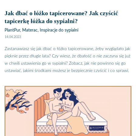
wymiany nieporównanie większy a plamy i tak na pokrowcu i tak
pozostają. Nocne przypadki dzieci to jedno, a jak często zdarzyło Ci
Jak dbać o łóżko tapicerowane? Jak czyścić
się podczas obfitej miesiączki poplamić prześcieradło i materac?
tapicerkę łóżka do sypialni?
Plamy z krwi są znacznie trudniejsze do usunięcia, a ich kolor, kiedy
PlantPur, Materac, Inspiracje do sypialni
zaschną, budzą różne skojarzenia. Jeśli masz małe dziecko, które lubi
14.04.2023
z tobą spać, lub zdarza Ci się, że w trudne dni poplamić łóżko,
koniecznie zobacz jak skutecznie chronić materac przed
Zastanawiasz się jak dbać o łóżko tapicerowane, żeby wyglądało jak
zabrudzeniem.
pięknie przez długie lata? Czy wiesz, że dbałość o nie zaczyna się już
w chwili ustawienia go w sypialni? Zobacz, jak nie powinno się go
ustawiać, jakimi środkami możesz je bezpiecznie czyścić i co sprawi,
że nawet po wielu latach będzie wyglądało jak nowe. Sprawdzone
sposoby na czyszczenie tapicerowanego łóżka i pikowanego
zagłówka.