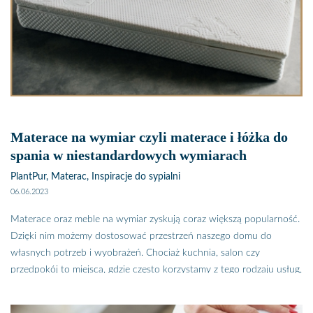
Materace na wymiar czyli materace i łóżka do
spania w niestandardowych wymiarach
PlantPur, Materac, Inspiracje do sypialni
06.06.2023
Materace oraz meble na wymiar zyskują coraz większą popularność.
Dzięki nim możemy dostosować przestrzeń naszego domu do
własnych potrzeb i wyobrażeń. Chociaż kuchnia, salon czy
przedpokój to miejsca, gdzie często korzystamy z tego rodzaju usług,
coraz więcej osób zastanawia się nad indywidualnym
dostosowaniem sypialni. Wyobraź sobie łóżka i materace na wymiar