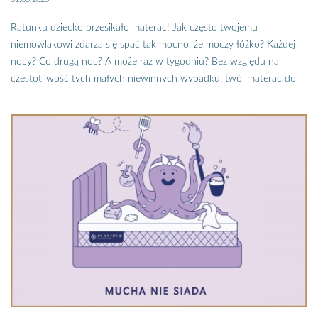
Ratunku dziecko przesikało materac! Jak często twojemu
niemowlakowi zdarza się spać tak mocno, że moczy łóżko? Każdej
nocy? Co drugą noc? A może raz w tygodniu? Bez względu na
częstotliwość tych małych niewinnych wypadku, twój materac do
spania zaczyna mieć nieprzyjemny zapach, a na pokrowcu pozostają
plamy nie do usunięcia. Czy naprawdę chcesz, żeby twoje
maleństwo spało na brudnym materacu? A może śpicie razem i Ty
też śpisz na przesianym materacu? Jeśli chcesz spać w higienicznym
czystym łóżku, zobacz jak uchronić materac przed przesiąkaniem,
plamami z moczu i brzydkim zapachem.
Nie ma takiego dziecka, które w początkowym okresie
odpieluszkowania nie zmoczyło materaca w nocy. Małe materace
dziecięce szybko można wyprać i wysuszyć. Poza tym są one
rozwiązaniem tymczasowym, więc zostaną wymienione, kiedy
dziecko przestanie spać w łóżeczku dla niemowląt i noworodków.
Jednak spora część małych dzieci śpi z rodzicami, a pranie
pełnowymiarowego materaca jest już dużo trudniejsze. Koszt jego