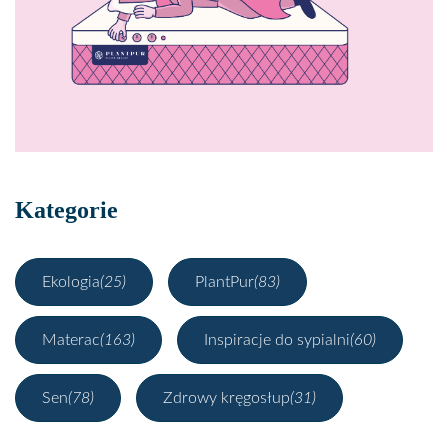
Kategorie
Ekologia
(25)
PlantPur
(83)
Materac
(163)
Inspiracje do sypialni
(60)
Sen
(78)
Zdrowy kręgosłup
(31)