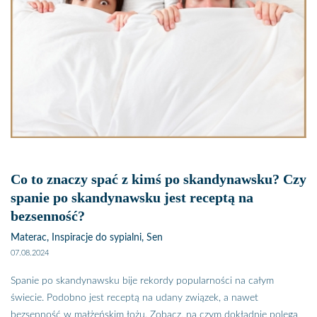
grona osób, które każdej nocy zadają sobie takie pytanie? Już Cię
uspokajamy, choć ta przypadłość do miłych nie należy, nie jest
objawem poważnych problemów ze zdrowiem, a jej przyczyny są
dosyć przyjemne.
Co to znaczy spać z kimś po skandynawsku? Czy
spanie po skandynawsku jest receptą na
bezsenność?
Materac, Inspiracje do sypialni, Sen
07.08.2024
Spanie po skandynawsku bije rekordy popularności na całym
świecie. Podobno jest receptą na udany związek, a nawet
bezsenność w małżeńskim łożu. Zobacz, na czym dokładnie polega