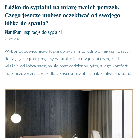
Łóżko do sypialni na miarę twoich potrzeb.
Czego jeszcze możesz oczekiwać od swojego
łóżka do spania?
PlantPur, Inspiracje do sypialni
25.03.2025
Wybór odpowiedniego łóżka do sypialni to jedno z najważniejszych
decyzji, jakie podejmujemy w kontekście urządzania wnętrz. To
właśnie od łóżka zaczyna się nasz codzienny rytm, a jego komfort
ma kluczowe znaczenie dla jakości snu. Zobacz jak znaleźć łóżko na
miarę twoich potrzeb i czego jeszcze możesz oczekiwać od swojego
łóżka do spania
Czy wiesz, że łóżko do spania może być nie tylko komfortowe i
piękne? Możesz od niego oczekiwać również wysokiej
funkcjonalności. Nie musisz rezygnować ani z wygodny, ani designu,
żeby mieć łóżko z ogromnym schowkiem, na co tylko chcesz.
Zapomnij o niewygodnych szufladach pod łóżkiem, w których