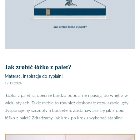
Spokojne stonowane barwy, naturalne materiały i naturalne faktury
to właśnie styl hygge. Zbliża nas do natury, sprawia, że w
pomieszczeniu czujemy się jak ryba w wodzie. A to dzięki odrzuceniu
wszystkiego, co nienaturalne, co choć piękne jest niezgodne z naszą
naturą, co nie kojarzy się z otaczającą nas przyrodą. Jak zatem
wygląda sypialnia w stylu hygge?
Jak zrobić łóżko z palet?
Materac, Inspiracje do sypialni
12.12.2024
Łóżka z palet są obecnie bardzo popularne i pasują do wnętrz w
wielu stylach. Takie meble to również doskonałe rozwiązanie, gdy
dysponujemy szczupłym budżetem. Zastanawiasz się jak zrobić
łóżko z palet? Zdradzamy, jak krok po kroku wykonać stabilne,
piękne i trwałe łóżko, które odmieni Twoją sypialnię i zagwarantuje
dobry sen. Łóżka z palet to jeden z najbardziej popularnych trendów