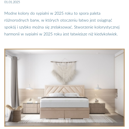
01.01.2025
Modne kolory do sypialni w 2025 roku to spora paleta
różnorodnych barw, w których otoczeniu łatwo jest osiągnąć
spokój i szybko można się zrelaksować. Stworzenie kolorystycznej
harmonii w sypialni w 2025 roku jest łatwiejsze niż kiedykolwiek.
Spokojna paleta barw umożliwia tworzenie wielu spójnych
kompozycji kolorystycznych. Jak to zrobić? Sami zobaczcie, z dalszej
części artykułu dowiecie się jakie kolory do sypialni są najmodniejsze
w tym roku…
W 2025 roku sypialnia to oaza spokoju i relaksu, kolory w tym
pomieszczeniu odgrywają kluczową rolę. W 2025 roku w trendach
wnętrzarskich najważniejsza jest harmonia, naturalność i
indywidualizm. Modne kolory do sypialni w 2025 roku
odzwierciedlają te wartości, tworząc przestrzeń sprzyjającą
regeneracji i odprężeniu. To właśnie za sprawą barw modna sypialnia
w 2025 roku to prawdziwa oaza spokoju, bezpieczna przystań, w
której zapominamy o wszystkich troskach i zmartwieniach. Zdaniem