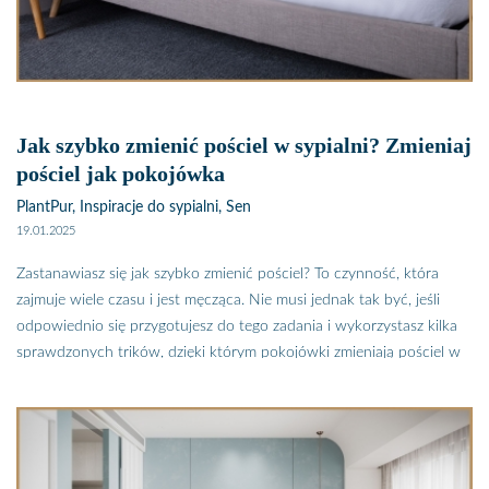
zasypianiem.
Jak szybko zmienić pościel w sypialni? Zmieniaj
pościel jak pokojówka
PlantPur, Inspiracje do sypialni, Sen
19.01.2025
Zastanawiasz się jak szybko zmienić pościel? To czynność, która
zajmuje wiele czasu i jest męcząca. Nie musi jednak tak być, jeśli
odpowiednio się przygotujesz do tego zadania i wykorzystasz kilka
sprawdzonych trików, dzięki którym pokojówki zmieniają pościel w
kilka minut. Zobacz kilka praktycznych porad jak szybko zmienić
pościel.
Podpatrzyliśmy triki na szybką zmianę pościeli w sypialni. Czy wiesz,
że pokojówka w ciągu godziny potrafi zmienić pościel w kilku