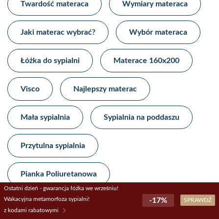
Twardość materaca
Wymiary materaca
Jaki materac wybrać?
Wybór materaca
Łóżka do sypialni
Materace 160x200
Visco
Najlepszy materac
Mała sypialnia
Sypialnia na poddaszu
Przytulna sypialnia
Pianka Poliuretanowa
Ostatni dzień - gwarancja łóżka we wrześniu!
Wakacyjna metamorfoza sypialni!
-17%
SPRAWDŹ
Materace piankowe
z kodami rabatowymi