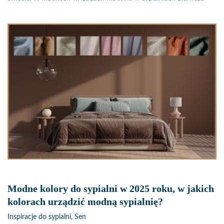
skrzypce gra poczucie bezpieczeństwa, spokój. Projektanci
proponują stworzenie w domostwach oaz spokoju, bezpiecznej
ostoi, w której możemy zapomnieć o toczących się konfliktach
zbrojnych i trudach dnia codziennego. Zatem w modnych
aranżacjach wnętrz DOM w 2025 = SPOKÓJ
Modne kolory do sypialni w 2025 roku, w jakich
kolorach urządzić modną sypialnię?
Inspiracje do sypialni, Sen