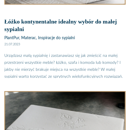
łóżko z palet w aranżację sypialni i do jakiego stylu pasuje takie
łoże.
Łóżko kontynentalne idealny wybór do małej
sypialni
PlantPur, Materac, Inspiracje do sypialni
21.07.2023
Urządzasz małą sypialnię i zastanawiasz się jak zmieścić na małej
przestrzeni wszystkie meble? Łóżko, szafa i komoda lub komody? I
jakby nie mierzyć brakuje miejsca na wszystkie meble? W małej
sypialni warto korzystać ze sprytnych wielofunkcyjnych rozwiązań.
Jednym z nim jest łóżko kontynentalne z ogromnym pojemnikiem
pod materacem. Jeśli zdecydujesz się na takie rozwiązanie, to
dyspozycji masz sporą powierzchnię do przechowywania, która
dodatkowo nie zabiera powierzchni użytkowej. Zobacz jak wybrać
idealne łóżko do małej sypialni i jak wykorzystać przestrzeń pod
materacem.