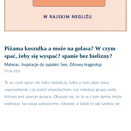
Piżama koszulka a może na golasa? W czym
spać, żeby się wyspać? spanie bez bielizny?
Materac, Inspiracje do sypialni, Sen, Zdrowy kręgosłup
07.04.2023
To w czym śpisz, nie tylko świadczy, tylko o tym, jakie masz
usposobienie, czy jesteś zmarzluchem, czy należysz grupy osób,
którym jest zawsze gorąco. Okazuje się, że to w czym śpimy, może
wpływać na naszą samoocenę, zdrowie, a także to jak szybko się
zestarzejemy. Sprawdź,
spanie bez bielizny?
w czym spać, żeby się
dobrze wyspać, dlaczego nie zawsze piżama to dobry pomysł i kto
nie powinien spać nago.