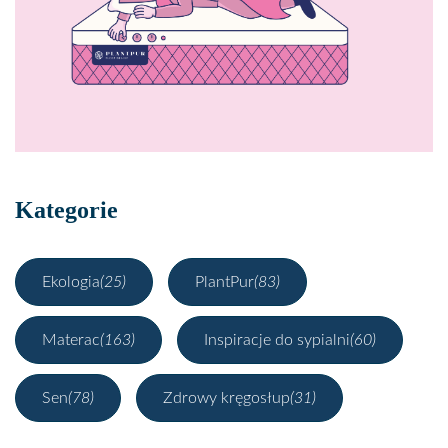
Kategorie
Ekologia
(25)
PlantPur
(83)
Materac
(163)
Inspiracje do sypialni
(60)
Sen
(78)
Zdrowy kręgosłup
(31)