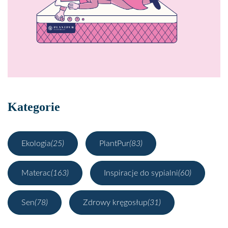
Kategorie
Ekologia
(25)
PlantPur
(83)
Materac
(163)
Inspiracje do sypialni
(60)
Sen
(78)
Zdrowy kręgosłup
(31)