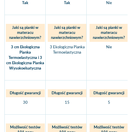
Tak
Tak
Nie
Jaki są pianki w
Jaki są pianki w
Jaki są pianki w
materacu
materacu
materacu
nawierzchniowym?
nawierzchniowym?
nawierzchniowym?
3 cm Ekologiczna
3 Ekologiczna Pianka
Nie
Pianka
Termoelastyczna
Termoelastyczna i 3
cm Ekologiczna Pianka
Wysokoelsatyczna
Długość gwarancji
Długość gwarancji
Długość gwarancji
30
15
5
Możliwość testów
Możliwość testów
Możliwość testów