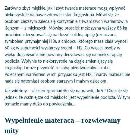
Zarówno zbyt miękkie, jak i zbyt twarde materace mogą wpływać
niekorzystnie na nasze zdrowie i stan kręgosłupa. Mówi się, że
osobom cięższym zaleca się korzystanie z twardszych wariantów, a
lżejszym – z miększych. Mówiąc prościej: mężczyzna ważący 85 kg
powinien zdecydować się na dosyć solidną opcję (oznaczoną
symbolem przynajmniej H3), a chłopcu, którego masa ciała wynosi
60 kg w zupełności wystarczy średni – H2. Co więcej, osoby w
wieku dojrzewania nie powinny decydować się na miękką opcję
podłoża. Wpłynie to niekorzystnie na ciągle zmieniający się
kręgosłup i może przynieść ze sobą nieodwracalne skutki.
Polecanym wariantem w ich przypadku jest H2. Twardy materac nie
nada się natomiast osobom starszym i małym dzieciom.
Jak widzimy – zaleceń zgromadziło się naprawdę dużo! Okazuje się
jednak, że ważniejsze od miękkości jest wypełnienie podłoża. W tym
temacie mamy dużo do powiedzenia…
Wypełnienie materaca – rozwiewamy
mity