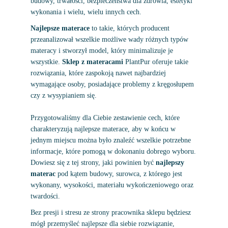
budowy, trwałości, bezpieczeństwa dla zdrowia, estetyki
wykonania i wielu, wielu innych cech.
Najlepsze materace
to takie, których producent
przeanalizował wszelkie możliwe wady różnych typów
materacy i stworzył model, który minimalizuje je
wszystkie.
Sklep z materacami
PlantPur oferuje takie
rozwiązania, które zaspokoją nawet najbardziej
wymagające osoby, posiadające problemy z kręgosłupem
czy z wysypianiem się.
Przygotowaliśmy dla Ciebie zestawienie cech, które
charakteryzują najlepsze materace, aby w końcu w
jednym miejscu można było znaleźć wszelkie potrzebne
informacje, które pomogą w dokonaniu dobrego wyboru.
Dowiesz się z tej strony, jaki powinien być
najlepszy
materac
pod kątem budowy, surowca, z którego jest
wykonany, wysokości, materiału wykończeniowego oraz
twardości.
Bez presji i stresu ze strony pracownika sklepu będziesz
mógł przemyśleć najlepsze dla siebie rozwiązanie,