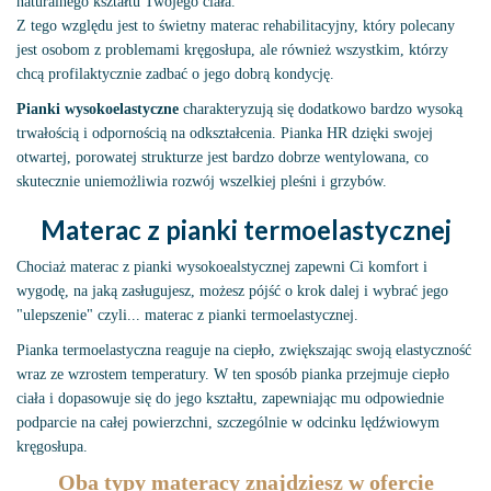
naturalnego kształtu Twojego ciała.
Z tego względu jest to świetny materac rehabilitacyjny, który polecany
jest osobom z problemami kręgosłupa, ale również wszystkim, którzy
chcą profilaktycznie zadbać o jego dobrą kondycję.
Pianki wysokoelastyczne
charakteryzują się dodatkowo bardzo wysoką
trwałością i odpornością na odkształcenia. Pianka HR dzięki swojej
otwartej, porowatej strukturze jest bardzo dobrze wentylowana, co
skutecznie uniemożliwia rozwój wszelkiej pleśni i grzybów.
Materac z pianki termoelastycznej
Chociaż materac z pianki wysokoealstycznej zapewni Ci komfort i
wygodę, na jaką zasługujesz, możesz pójść o krok dalej i wybrać jego
"ulepszenie" czyli... materac z pianki termoelastycznej.
Pianka termoelastyczna reaguje na ciepło, zwiększając swoją elastyczność
wraz ze wzrostem temperatury. W ten sposób pianka przejmuje ciepło
ciała i dopasowuje się do jego kształtu, zapewniając mu odpowiednie
podparcie na całej powierzchni, szczególnie w odcinku lędźwiowym
kręgosłupa.
Oba typy materacy znajdziesz w ofercie