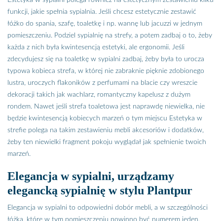
Estetyka w sypialni polega również na estetycznym zestawieniu kilku
funkcji, jakie spełnia sypialnia. Jeśli chcesz estetycznie zestawić
łóżko do spania, szafę, toaletkę i np. wannę lub jacuzzi w jednym
pomieszczeniu. Podziel sypialnię na strefy, a potem zadbaj o to, żeby
każda z nich była kwintesencją estetyki, ale ergonomii. Jeśli
zdecydujesz się na toaletkę w sypialni zadbaj, żeby była to urocza
typowa kobieca strefa, w której nie zabraknie pięknie zdobionego
lustra, uroczych flakoników z perfumami na blacie czy wreszcie
dekoracji takich jak wachlarz, romantyczny kapelusz z dużym
rondem. Nawet jeśli strefa toaletowa jest naprawdę niewielka, nie
będzie kwintesencją kobiecych marzeń o tym miejscu Estetyka w
strefie polega na takim zestawieniu mebli akcesoriów i dodatków,
żeby ten niewielki fragment pokoju wyglądał jak spełnienie twoich
marzeń.
Elegancja w sypialni, urządzamy
elegancką sypialnię w stylu Plantpur
Elegancja w sypialni to odpowiedni dobór mebli, a w szczególności
łóżka, które w tym pomieszczeniu powinno być numerem jeden.