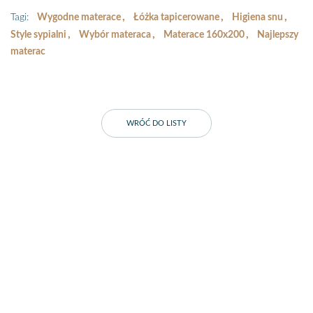
Tagi:
Wygodne materace​
Łóżka tapicerowane​
Higiena snu​
Style sypialni​
Wybór materaca
Materace 160x200
Najlepszy
materac
WRÓĆ DO LISTY