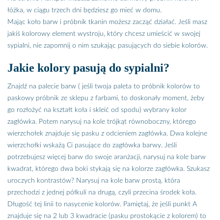
łóżka, w ciągu trzech dni będziesz go mieć w domu.
Mając koło barw i próbnik tkanin możesz zacząć działać. Jeśli masz
jakiś kolorowy element wystroju, który chcesz umieścić w swojej
sypialni, nie zapomnij o nim szukając pasujących do siebie kolorów.
Jakie kolory pasują do sypialni?
Znajdź na palecie barw ( jeśli twoja paleta to próbnik kolorów to
paskowy próbnik ze sklepu z farbami, to doskonały moment, żeby
go rozłożyć na kształt koła i skleić od spodu) wybrany kolor
zagłówka. Potem narysuj na kole trójkąt równoboczny, którego
wierzchołek znajduje się pasku z odcieniem zagłówka. Dwa kolejne
wierzchołki wskażą Ci pasujące do zagłówka barwy. Jeśli
potrzebujesz więcej barw do swoje aranżacji, narysuj na kole barw
kwadrat, którego dwa boki stykają się na kolorze zagłówka. Szukasz
uroczych kontrastów? Narysuj na kole barw prostą, która
przechodzi z jednej półkuli na drugą, czyli przecina środek koła.
Długość tej linii to nasycenie kolorów. Pamiętaj, że jeśli punkt A
znajduje się na 2 lub 3 kwadracie (pasku prostokącie z kolorem) to