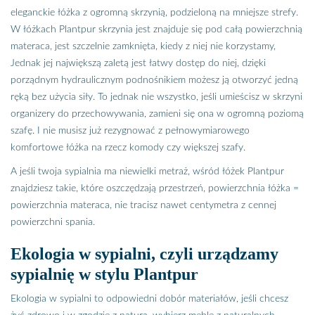
eleganckie łóżka z ogromną skrzynią, podzieloną na mniejsze strefy.
W łóżkach Plantpur skrzynia jest znajduje się pod całą powierzchnią
materaca, jest szczelnie zamknięta, kiedy z niej nie korzystamy,
Jednak jej największą zaletą jest łatwy dostęp do niej, dzięki
porządnym hydraulicznym podnośnikiem możesz ją otworzyć jedną
ręką bez użycia siły. To jednak nie wszystko, jeśli umieścisz w skrzyni
organizery do przechowywania, zamieni się ona w ogromną poziomą
szafę. I nie musisz już rezygnować z pełnowymiarowego
komfortowe łóżka na rzecz komody czy większej szafy.
A jeśli twoja sypialnia ma niewielki metraż, wśród łóżek Plantpur
znajdziesz takie, które oszczędzają przestrzeń, powierzchnia łóżka =
powierzchnia materaca, nie tracisz nawet centymetra z cennej
powierzchni spania.
Ekologia w sypialni, czyli urządzamy
sypialnię w stylu Plantpur
Ekologia w sypialni to odpowiedni dobór materiałów, jeśli chcesz