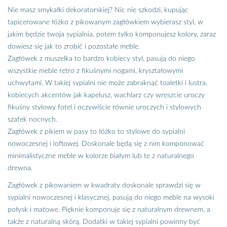
Nie masz smykałki dekoratorskiej? Nic nie szkodzi, kupując
tapicerowane łóżko z pikowanym zagłówkiem wybierasz styl, w
jakim będzie twoja sypialnia, potem tylko komponujesz kolory, zaraz
dowiesz się jak to zrobić i pozostałe meble.
Zagłówek z muszelka to bardzo kobiecy styl, pasują do niego
wszystkie meble retro z fikuśnymi nogami, kryształowymi
uchwytami. W takiej sypialni nie może zabraknąć toaletki i lustra,
kobiecych akcentów jak kapelusz, wachlarz czy wreszcie uroczy
fikuśny stylowy fotel i oczywiście równie uroczych i stylowych
szafek nocnych.
Zagłówek z pikiem w pasy to łóżko to stylowe do sypialni
nowoczesnej i loftowej. Doskonale będą się z nim komponować
minimalistyczne meble w kolorze białym lub te z naturalnego
drewna.
Zagłówek z pikowaniem w kwadraty doskonale sprawdzi się w
sypialni nowoczesnej i klasycznej, pasują do niego meble na wysoki
połysk i matowe. Pięknie komponuje się z naturalnym drewnem, a
także z naturalną skórą. Dodatki w takiej sypialni powinny być