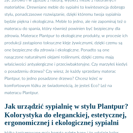
żyć zdrowo i w zgodzie z naturą, wybierz meble z naturalnych
materiałów. Drewniane meble do sypialni to kwintesencja dobrego
stylu, ponadczasowe rozwiązanie, dzięki któremu twoja sypialnia
będzie piękna i ekologiczna. Meble to jedno, ale nie zapominaj też o
materacu do spania, który również powinien być bezpieczny dla
zdrowia. Materace Plantpur to ekologiczne produkty, w procesie ich
produkcji zastąpiono toksyczne kleje żywicznymi, dzięki czemu są
one bezpieczne dla zdrowia i ekologiczne. Ponadto są one
nasączone naturalnymi olejami roślinnymi, dzięki czemu mają
właściwości antyalergiczne i przeciwbakteryjne. Czy marzyłeś kiedyś
o posadzeniu drzewa? Czy wiesz, że każdy sprzedany materac
Plantpur, to jedno posadzone drzewo? Chcesz leżeć w
komfortowym łóżku ze świadomością, że jesteś Eco? Leż na
materacu Plantpur.
Jak urządzić sypialnię w stylu Plantpur?
Kolorystyka do eleganckiej, estetycznej,
ergonomicznej i ekologicznej sypialni