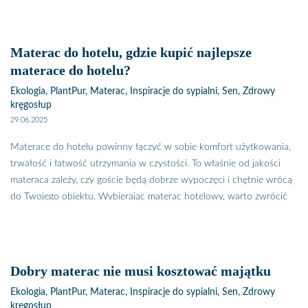
Materac do hotelu, gdzie kupić najlepsze
materace do hotelu?
Ekologia, PlantPur, Materac, Inspiracje do sypialni, Sen, Zdrowy
kręgosłup
29.06.2025
Materace do hotelu powinny łączyć w sobie komfort użytkowania,
trwałość i łatwość utrzymania w czystości. To właśnie od jakości
materaca zależy, czy goście będą dobrze wypoczęci i chętnie wrócą
do Twojego obiektu. Wybierając materac hotelowy, warto zwrócić
uwagę nie tylko na cenę, ale też na odporność na intensywne
użytkowanie i łatwość konserwacji. Gdzie kupić najlepsze materace
do hotelu i czym różnią się modele dedykowane branży HoReCa od
standardowych materacy domowych? Sprawdź nasze praktyczne
Dobry materac nie musi kosztować majątku
wskazówki i poznaj rekomendowane rozwiązania dla hoteli,
Ekologia, PlantPur, Materac, Inspiracje do sypialni, Sen, Zdrowy
pensjonatów i apartamentów. Materace do hotelu powinny
kręgosłup