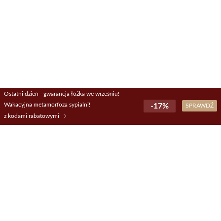
Ostatni dzień - gwarancja łóżka we wrześniu!
Wakacyjna metamorfoza sypialni!
-17%
SPRAWDŹ
z kodami rabatowymi
Informacje
ZADZWOŃ +48 694 463 243
lub napisz
kontakt@plantpur.pl