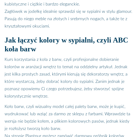
kubistyczne i ciężkie i bardzo eleganckie.
Zagłówek w jodełkę idealnie sprawdzi się w sypialni w stylu glamour.
Pasują do niego meble na złotych i srebrnych nogach, a także te z
kryształowymi okuciami.
Jak łączyć kolory w sypialni, czyli ABC
koła barw
Kurs korzystania z koła z barw, czyli profesjonalne dobieranie
kolorów w aranżacji wnętrz to temat na oddzielny artykuł. Jednak
jest kilka prostych zasad, którymi kierują się dekoratorzy wnętrz, a
które wystarczą, żeby dobrać kolory do sypialni. Zanim jednak je
poznasz opowiemy Ci czego potrzebujesz, żeby stworzyć spójne
kolorystycznie wnętrze.
Koło barw, czyli wizualny model całej palety barw, może je kupić,
wydrukować lub wziąć za darmo ze sklepu z farbami. Wprawdzie ta
wersja nie będzie kołem, a plikiem kolorowych pasów, jednak kiedy
je rozłożysz tworzą koło barw.
Na stronie Plantpur możesz zamówić darmowy próbnik kolorów