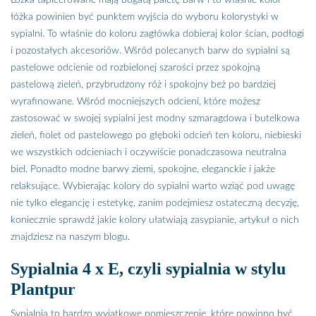
Łóżka tapicerowane mają bogatą paletę barw i to właśnie kolor
łóżka powinien być punktem wyjścia do wyboru kolorystyki w
sypialni. To właśnie do koloru zagłówka dobieraj kolor ścian, podłogi
i pozostałych akcesoriów. Wśród polecanych barw do sypialni są
pastelowe odcienie od rozbielonej szarości przez spokojną
pastelową zieleń, przybrudzony róż i spokojny beż po bardziej
wyrafinowane. Wśród mocniejszych odcieni, które możesz
zastosować w swojej sypialni jest modny szmaragdowa i butelkowa
zieleń, fiolet od pastelowego po głęboki odcień ten koloru, niebieski
we wszystkich odcieniach i oczywiście ponadczasowa neutralna
biel. Ponadto modne barwy ziemi, spokojne, eleganckie i jakże
relaksujące. Wybierając kolory do sypialni warto wziąć pod uwagę
nie tylko elegancję i estetykę, zanim podejmiesz ostateczną decyzję,
koniecznie sprawdź jakie kolory ułatwiają zasypianie, artykuł o nich
znajdziesz na naszym blogu.
Sypialnia 4 x E, czyli sypialnia w stylu
Plantpur
Sypialnia to bardzo wyjątkowe pomieszczenie, które powinno być