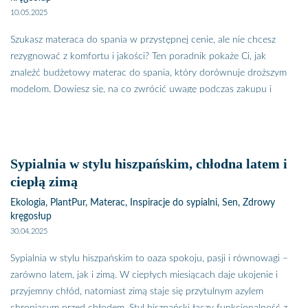
cechować się komfortem użytkowania łatwością w utrzymaniu w
10.05.2025
czystości, a ich cena powinna się szybko zwracać. Czy wiesz, że
rekomendowana długość użytkowania hotelowego materaca to
Szukasz materaca do spania w przystępnej cenie, ale nie chcesz
zaledwie 2 - 3 lata? Dlatego warto kupować materace dedykowane
rezygnować z komfortu i jakości? Ten poradnik pokaże Ci, jak
do branży hotelarskiej. Zobacz, czym różnią się materace hotelowe i
znaleźć budżetowy materac do spania, który dorównuje droższym
gdzie je kupić porządny niedrogi materac do hotelu
modelom. Dowiesz się, na co zwrócić uwagę podczas zakupu i
poznasz linię materacy Baltazar by PlantPur, które oferują wygodę,
higienę i trwałość – bez wydawania majątku. Dobry materac w
przystępnej cenie. Czy wiesz, że dzięki nowoczesnej technologii
wygodny materac do spania już nie musi kosztować majątku?
Sypialnia w stylu hiszpańskim, chłodna latem i
Oczywiście na rynku jest mnóstwo tanich materacy, ale tylko
ciepłą zimą
nieliczne spełnią twoje wymagania. Zobacz nasz poradnik, jakie
Ekologia, PlantPur, Materac, Inspiracje do sypialni, Sen, Zdrowy
cechy i budowę powinien mieć komfortowy materac do spania za
kręgosłup
przysłowiowe grosze…
30.04.2025
Do niedawna porządne materace do spania kosztowały krocie,
Sypialnia w stylu hiszpańskim to oaza spokoju, pasji i równowagi –
niektórzy nawet kupowali je na raty lub zapożyczali się, żeby spać
zarówno latem, jak i zimą. W ciepłych miesiącach daje ukojenie i
wygodnie. A potem? Potem i tak nie spali przez wiele nocy, mimo że
przyjemny chłód, natomiast zimą staje się przytulnym azylem
było im niezwykle komfortowo, ponieważ martwili się długiem do