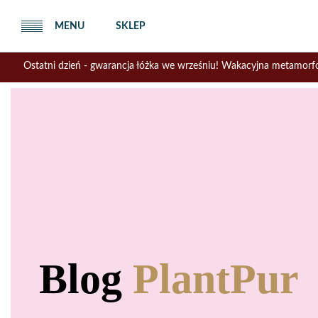
MENU
SKLEP
Ostatni dzień - gwarancja łóżka we wrześniu! Wakacyjna metamorfoz
Blog
PlantPur