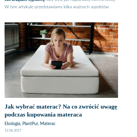
W tym artykule przedstawiamy kilka ważnych aspektów
które powinniśmy mieć na uwadze projektując sypialnię.
Pamiętajcie na jakość snu wpływa wiele czynników – ważne
są
materace do spania
, ale równie istotne jest także to, z
czego zrobiona jest podłoga, czym zostały pomalowane
ściany i na jakie kolory, jakie jest oświetlenie i ogrzewanie. By
zdrowo spać sypialnia musi być dobrze urządzona – wtedy
łatwiej będzie w niej zasnąć i obudzić się wypoczętym. Jeśli
planujesz remont sypialni lub właśnie odbierasz klucze do
swojego pierwszego mieszkania i zastanawiasz się jak dobrze
i komfortowo urządzić sypialnię, poniżej znajdziesz kilka rad,
które na pewno ułatwią ci to zadanie.
Jak wybrać materac? Na co zwrócić uwagę
podczas kupowania materaca
Ekologia, PlantPur, Materac
12.06.2017