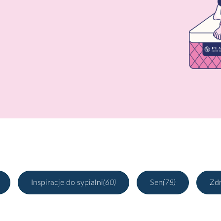
Inspiracje do sypialni
(60)
Sen
(78)
Zd