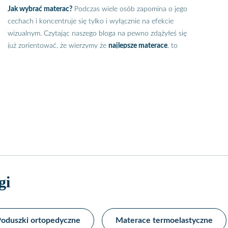
Jak wybrać materac?
Podczas wiele osób zapomina o jego
cechach i koncentruje się tylko i wyłącznie na efekcie
wizualnym. Czytając naszego bloga na pewno zdążyłeś się
już zorientować, że wierzymy że
najlepsze materace
, to
gwarancja dobrego i zdrowego snu.
gi
oduszki ortopedyczne
Materace termoelastyczne​