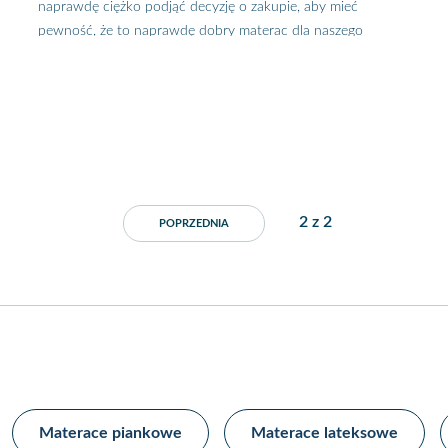
naprawdę ciężko podjąć decyzję o zakupie, aby mieć
pewność, że to naprawdę dobry materac dla naszego
zdrowia i komfortu. Być może podczas poszukiwań
natknąłeś się na pojęcie “materac ekologiczny” i
zastanawiasz się, czym jest tego typu materac? Sprawdź i
dowiedz się, czy warto go kupić!
2
z
2
POPRZEDNIA
Materace piankowe​
Materace lateksowe​