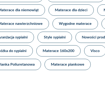
aterace dla niemowląt
Materace dla dzieci​
aterace nawierzchniowe​
Wygodne materace​
ranżacja sypialni​
Style sypialni​
Nowości prod
óżka do sypialni
Materace 160x200
Visco
ianka Poliuretanowa
Materace piankowe