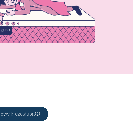
rowy kręgosłup
(31)