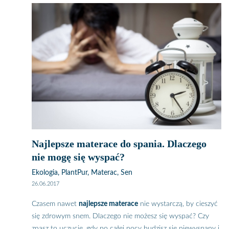
Najlepsze materace do spania. Dlaczego
nie mogę się wyspać?
Ekologia, PlantPur, Materac, Sen
26.06.2017
Czasem nawet
najlepsze materace
nie wystarczą, by cieszyć
się zdrowym snem. Dlaczego nie możesz się wyspać? Czy
znasz to uczucie, gdy po całej nocy budzisz się niewyspany i