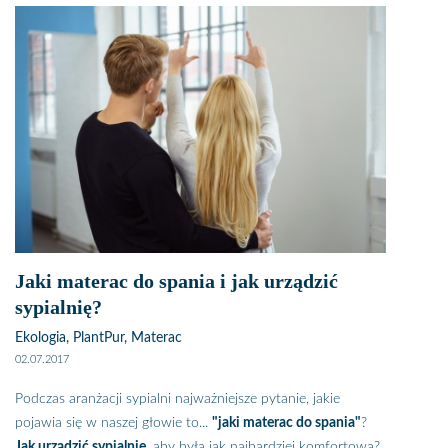
Jaki materac do spania i jak urządzić
sypialnię?
Ekologia, PlantPur, Materac
02.07.2017
Podczas aranżacji sypialni najważniejsze pytanie, jakie
pojawia się w naszej głowie to...
"jaki materac do spania"
?
Jak urządzić sypialnię
, aby była jak najbardziej komfortową?