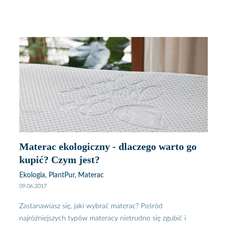
pracy, który musiałeś zrobić na rano, może przez egzamin
podczas sesji, a może przez weekendową imprezę z
przyjaciółmi. Czy oprócz uczucia zmęczenia na drugi dzień,
niewysypianie się ma jeszcze jakiś wpływ na nasze
zdrowie?
Producent materacy
Plantpur, zachęca do
zapoznania się z ciekawostkami związanymi z niewyspaniem.
Materac ekologiczny - dlaczego warto go
kupić? Czym jest?
Ekologia, PlantPur, Materac
09.06.2017
Zastanawiasz się, jaki wybrać materac? Pośród
najróżniejszych typów materacy nietrudno się zgubić i