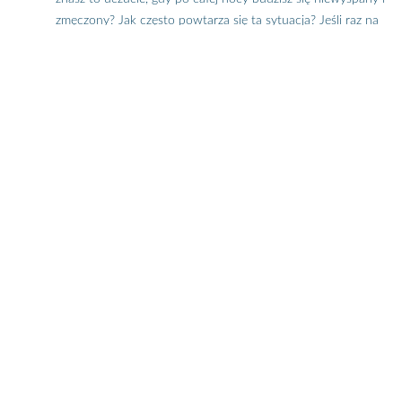
zmęczony? Jak często powtarza się ta sytuacja? Jeśli raz na
kilka tygodni, to nie masz się czym martwić, ale jeśli znacznie
częściej, to prawdopodobnie musisz pomyśleć nad swoją
higieną snu. Źle dobrany materac to tylko jeden z powodów
niewyspania.
Sklep z materacami
Plantpur, zachęca do
zapoznania się z ciekawostkami dotyczących braku snu. Z
artykułu dowiesz się też, dlaczego tak ważny jest
dobry
materac
.