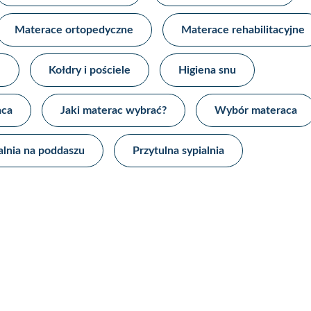
Materace ortopedyczne​
Materace rehabilitacyjne​
​
Kołdry i pościele
Higiena snu​
aca
Jaki materac wybrać?
Wybór materaca
alnia na poddaszu
Przytulna sypialnia