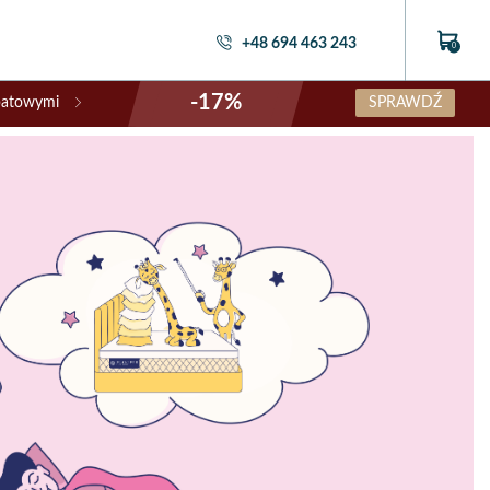
+48 694 463 243
0
-17%
abatowymi
SPRAWDŹ