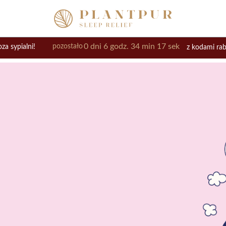
0
dni
6
godz.
34
min
16
sek
pozostało
a sypialni!
z kodami r