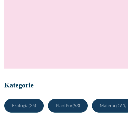
Kategorie
Ekologia
(25)
PlantPur
(83)
Materac
(163)