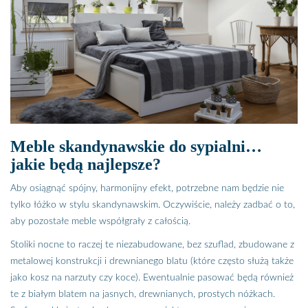
Meble skandynawskie do sypialni…
jakie będą najlepsze?
Aby osiągnąć spójny, harmonijny efekt, potrzebne nam będzie nie
tylko łóżko w stylu skandynawskim. Oczywiście, należy zadbać o to,
aby pozostałe meble współgrały z całością.
Stoliki nocne to raczej te niezabudowane, bez szuflad, zbudowane z
metalowej konstrukcji i drewnianego blatu (które często służą także
jako kosz na narzuty czy koce). Ewentualnie pasować będą również
te z białym blatem na jasnych, drewnianych, prostych nóżkach.