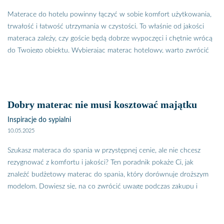
Materace do hotelu powinny łączyć w sobie komfort użytkowania,
trwałość i łatwość utrzymania w czystości. To właśnie od jakości
materaca zależy, czy goście będą dobrze wypoczęci i chętnie wrócą
do Twojego obiektu. Wybierając materac hotelowy, warto zwrócić
uwagę nie tylko na cenę, ale też na odporność na intensywne
użytkowanie i łatwość konserwacji. Gdzie kupić najlepsze materace
do hotelu i czym różnią się modele dedykowane branży HoReCa od
standardowych materacy domowych? Sprawdź nasze praktyczne
Dobry materac nie musi kosztować majątku
wskazówki i poznaj rekomendowane rozwiązania dla hoteli,
Inspiracje do sypialni
pensjonatów i apartamentów. Materace do hotelu powinny
10.05.2025
cechować się komfortem użytkowania łatwością w utrzymaniu w
czystości, a ich cena powinna się szybko zwracać. Czy wiesz, że
Szukasz materaca do spania w przystępnej cenie, ale nie chcesz
rekomendowana długość użytkowania hotelowego materaca to
rezygnować z komfortu i jakości? Ten poradnik pokaże Ci, jak
zaledwie 2 - 3 lata? Dlatego warto kupować materace dedykowane
znaleźć budżetowy materac do spania, który dorównuje droższym
do branży hotelarskiej. Zobacz, czym różnią się materace hotelowe i
modelom. Dowiesz się, na co zwrócić uwagę podczas zakupu i
gdzie je kupić porządny niedrogi materac do hotelu
poznasz linię materacy Baltazar by PlantPur, które oferują wygodę,
higienę i trwałość – bez wydawania majątku. Dobry materac w
przystępnej cenie. Czy wiesz, że dzięki nowoczesnej technologii