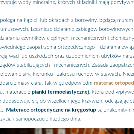
zystuje wody mineralne, których składniki mają pozytyw
 polega na kąpieli lub okładach z borowiny, będącą mułem 
 humusowych. Lecznicze działanie zabiegów borowinowych 
iałaniu czynników cieplnych, mechanicznych i chemiczny
wiedniego zaopatrzenia ortopedycznego - działania zwią
cją wad lub uszkodzeń oraz uzupełnieniem ubytków narząd
ządów stabilizujących i mechanicznych. Zasada zaopatrze
rolowanie siły, kierunku i zakresu ruchów w stawach. Niez
parcie masy ciała. Tak więc odpowiedni
materac ortope
tu, materace z
pianki termoelastycznej
, która pod wpływe
e dopasowuje się do wszelkich jego krzywizn, odciążając s
te.
Materace ortopedyczne na kręgosłup
są znakomitym 
 życia i samopoczucie każdego dnia.