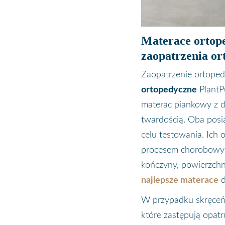
Materace ortoped
zaopatrzenia o
Zaopatrzenie ortoped
ortopedyczne
PlantPu
materac piankowy z d
twardością. Oba posi
celu testowania. Ich 
procesem chorobowym
kończyny, powierzchn
najlepsze materace
d
W przypadku skręceń, 
które zastępują opatr