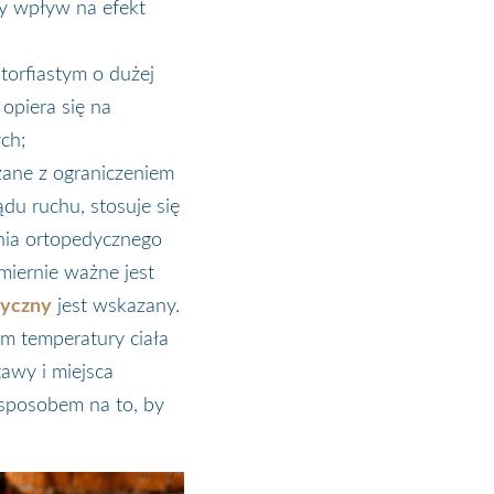
ny wpływ na efekt
torfiastym o dużej
opiera się na
ch;
zane z ograniczeniem
u ruchu, stosuje się
nia ortopedycznego
miernie ważne jest
dyczny
jest wskazany.
m temperatury ciała
tawy i miejsca
sposobem na to, by