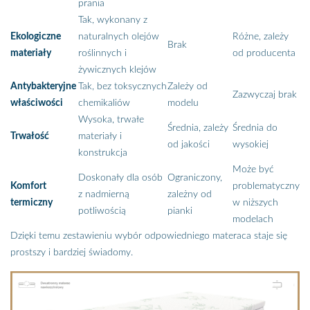
prania
Tak, wykonany z
Ekologiczne
naturalnych olejów
Różne, zależy
Brak
materiały
roślinnych i
od producenta
żywicznych klejów
Antybakteryjne
Tak, bez toksycznych
Zależy od
Zazwyczaj brak
właściwości
chemikaliów
modelu
Wysoka, trwałe
Średnia, zależy
Średnia do
Trwałość
materiały i
od jakości
wysokiej
konstrukcja
Może być
Doskonały dla osób
Ograniczony,
Komfort
problematyczny
z nadmierną
zależny od
termiczny
w niższych
potliwością
pianki
modelach
Dzięki temu zestawieniu wybór odpowiedniego materaca staje się
prostszy i bardziej świadomy.