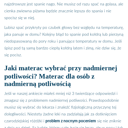
najzdrowsze jest spanie nago. Nie musisz od razu spać na golasa, ale
cienka zwiewna piżama będzie znacznie lepsza do spania i nie
spocisz się w niej.
Lubisz spać przykryty po czubek głowy bez względu na temperaturę,
jaka panuje w domu? Kolejny błąd to spanie pod kołdrą lub pierzyną
niedopasowaną do pory roku i panujące temperatury w domu. Jeśli
śpisz pod tą samą bardzo ciepłą kołdrą latem i zimą, nie dziw się, że
się pocisz.
Jaki materac wybrać przy nadmiernej
potliwości? Materac dla osób z
nadmierną potliwością
Jeśli w naszej ankiecie miałeś mniej niż 3 twierdzące odpowiedzi i
zmagasz się z problemem nadmiernej potliwości. Prawdopodobnie
musisz się wybrać do lekarza i znaleźć fizjologiczną przyczynę tej
dolegliwości. Niestety żadne leki na zadziałają jak za dotknięciem
czarodziejskiej różdżki i
problem z nocnym poceniem
się nie zniknie
z dnia na dzień. Są ludzie, którzy całe życie się leczą, ale w nocy i tak