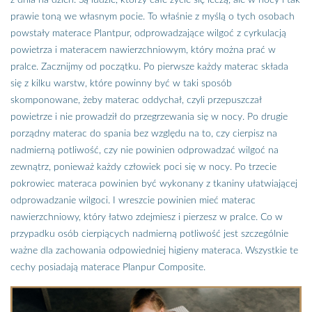
prawie toną we własnym pocie. To właśnie z myślą o tych osobach
powstały materace Plantpur, odprowadzające wilgoć z cyrkulacją
powietrza i materacem nawierzchniowym, który można prać w
pralce. Zacznijmy od początku. Po pierwsze każdy materac składa
się z kilku warstw, które powinny być w taki sposób
skomponowane, żeby materac oddychał, czyli przepuszczał
powietrze i nie prowadził do przegrzewania się w nocy. Po drugie
porządny materac do spania bez względu na to, czy cierpisz na
nadmierną potliwość, czy nie powinien odprowadzać wilgoć na
zewnątrz, ponieważ każdy człowiek poci się w nocy. Po trzecie
pokrowiec materaca powinien być wykonany z tkaniny ułatwiającej
odprowadzanie wilgoci. I wreszcie powinien mieć materac
nawierzchniowy, który łatwo zdejmiesz i pierzesz w pralce. Co w
przypadku osób cierpiących nadmierną potliwość jest szczególnie
ważne dla zachowania odpowiedniej higieny materaca. Wszystkie te
cechy posiadają materace Planpur Composite.