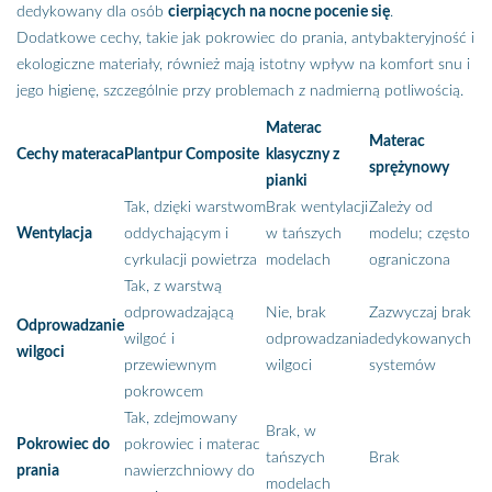
dedykowany dla osób
cierpiących na nocne pocenie się
.
Dodatkowe cechy, takie jak pokrowiec do prania, antybakteryjność i
ekologiczne materiały, również mają istotny wpływ na komfort snu i
jego higienę, szczególnie przy problemach z nadmierną potliwością.
Materac
Materac
Cechy materaca
Plantpur Composite
klasyczny z
sprężynowy
pianki
Tak, dzięki warstwom
Brak wentylacji
Zależy od
Wentylacja
oddychającym i
w tańszych
modelu; często
cyrkulacji powietrza
modelach
ograniczona
Tak, z warstwą
odprowadzającą
Nie, brak
Zazwyczaj brak
Odprowadzanie
wilgoć i
odprowadzania
dedykowanych
wilgoci
przewiewnym
wilgoci
systemów
pokrowcem
Tak, zdejmowany
Brak, w
Pokrowiec do
pokrowiec i materac
tańszych
Brak
prania
nawierzchniowy do
modelach