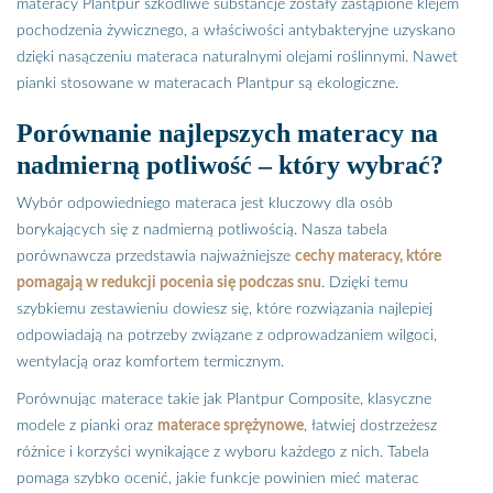
materacy Plantpur szkodliwe substancje zostały zastąpione klejem
pochodzenia żywicznego, a właściwości antybakteryjne uzyskano
dzięki nasączeniu materaca naturalnymi olejami roślinnymi. Nawet
pianki stosowane w materacach Plantpur są ekologiczne.
Porównanie najlepszych materacy na
nadmierną potliwość – który wybrać?
Wybór odpowiedniego materaca jest kluczowy dla osób
borykających się z nadmierną potliwością. Nasza tabela
porównawcza przedstawia najważniejsze
cechy materacy, które
pomagają w redukcji pocenia się podczas snu
. Dzięki temu
szybkiemu zestawieniu dowiesz się, które rozwiązania najlepiej
odpowiadają na potrzeby związane z odprowadzaniem wilgoci,
wentylacją oraz komfortem termicznym.
Porównując materace takie jak Plantpur Composite, klasyczne
modele z pianki oraz
materace sprężynowe
, łatwiej dostrzeżesz
różnice i korzyści wynikające z wyboru każdego z nich. Tabela
pomaga szybko ocenić, jakie funkcje powinien mieć materac