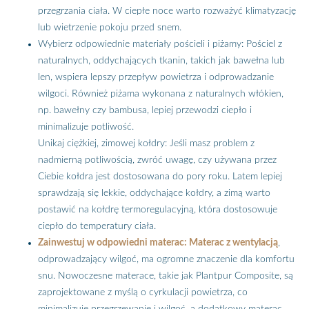
przegrzania ciała. W ciepłe noce warto rozważyć klimatyzację
lub wietrzenie pokoju przed snem.
Wybierz odpowiednie materiały pościeli i piżamy: Pościel z
naturalnych, oddychających tkanin, takich jak bawełna lub
len, wspiera lepszy przepływ powietrza i odprowadzanie
wilgoci. Również piżama wykonana z naturalnych włókien,
np. bawełny czy bambusa, lepiej przewodzi ciepło i
minimalizuje potliwość.
Unikaj ciężkiej, zimowej kołdry: Jeśli masz problem z
nadmierną potliwością, zwróć uwagę, czy używana przez
Ciebie kołdra jest dostosowana do pory roku. Latem lepiej
sprawdzają się lekkie, oddychające kołdry, a zimą warto
postawić na kołdrę termoregulacyjną, która dostosowuje
ciepło do temperatury ciała.
Zainwestuj w odpowiedni materac: Materac z wentylacją
,
odprowadzający wilgoć, ma ogromne znaczenie dla komfortu
snu. Nowoczesne materace, takie jak Plantpur Composite, są
zaprojektowane z myślą o cyrkulacji powietrza, co
minimalizuje przegrzewanie i wilgoć, a dodatkowy materac