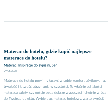
Materac do hotelu, gdzie kupić najlepsze
materace do hotelu?
Materac, Inspiracje do sypialni, Sen
29.06.2025
Materace do hotelu powinny łączyć w sobie komfort użytkowania,
trwałość i łatwość utrzymania w czystości. To właśnie od jakości
materaca zależy, czy goście będą dobrze wypoczęci i chętnie wrócą
do Twojego obiektu. Wybierając materac hotelowy, warto zwrócić
uwagę nie tylko na cenę, ale też na odporność na intensywne
użytkowanie i łatwość konserwacji. Gdzie kupić najlepsze materace