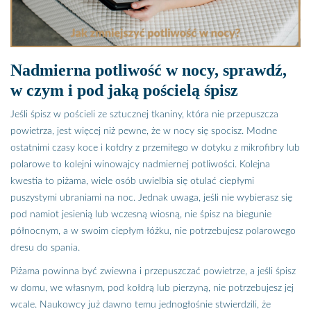
Nadmierna potliwość w nocy, sprawdź,
w czym i pod jaką pościelą śpisz
Jeśli śpisz w pościeli ze sztucznej tkaniny, która nie przepuszcza
powietrza, jest więcej niż pewne, że w nocy się spocisz. Modne
ostatnimi czasy koce i kołdry z przemiłego w dotyku z mikrofibry lub
polarowe to kolejni winowajcy nadmiernej potliwości. Kolejna
kwestia to piżama, wiele osób uwielbia się otulać ciepłymi
puszystymi ubraniami na noc. Jednak uwaga, jeśli nie wybierasz się
pod namiot jesienią lub wczesną wiosną, nie śpisz na biegunie
północnym, a w swoim ciepłym łóżku, nie potrzebujesz polarowego
dresu do spania.
Piżama powinna być zwiewna i przepuszczać powietrze, a jeśli śpisz
w domu, we własnym, pod kołdrą lub pierzyną, nie potrzebujesz jej
wcale. Naukowcy już dawno temu jednogłośnie stwierdzili, że