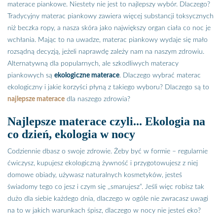
materace piankowe. Niestety nie jest to najlepszy wybór. Dlaczego?
Tradycyjny materac piankowy zawiera więcej substancji toksycznych
niż beczka ropy, a nasza skóra jako największy organ ciała co noc je
wchłania. Mając to na uwadze, materac piankowy wydaje się mało
rozsądną decyzją, jeżeli naprawdę zależy nam na naszym zdrowiu.
Alternatywną dla popularnych, ale szkodliwych materacy
piankowych są
ekologiczne materace
. Dlaczego wybrać materac
ekologiczny i jakie korzyści płyną z takiego wyboru? Dlaczego są to
najlepsze materace
dla naszego zdrowia?
Najlepsze materace czyli... Ekologia na
co dzień, ekologia w nocy
Codziennie dbasz o swoje zdrowie. Żeby być w formie – regularnie
ćwiczysz, kupujesz ekologiczną żywność i przygotowujesz z niej
domowe obiady, używasz naturalnych kosmetyków, jesteś
świadomy tego co jesz i czym się ,,smarujesz”. Jeśli więc robisz tak
dużo dla siebie każdego dnia, dlaczego w ogóle nie zwracasz uwagi
na to w jakich warunkach śpisz, dlaczego w nocy nie jesteś eko?