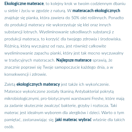
Ekologiczne materace
, to kolejny krok w twoim codziennym dbaniu
u siebie i życiu w zgodzie z naturą. W
materacach ekologicznych
znajduje się pianka, która zawiera do 50% olei roślinnych. Ponadto
do produkcji materacy nie wykorzystuje się klei oraz innych
substancji lotnych. Wyeliminowanie szkodliwych substancji z
produkcji materaca, to korzyść dla twojego zdrowia i środowiska.
Różnicą, którą wyczujesz od razu, jest również całkowite
wyeliminowanie zapachu pianki, który jest tak mocno wyczuwalny
w tradycyjnych materacach.
Najlepsze materace
sprawią, że
znacznie poprawi się Twoje samopoczucie każdego dnia, a w
konsekwencji i zdrowie.
Zaletą
ekologicznych materacy
jest także ich wykończenie.
Materace wykończone zostały tkaniną Antybakterial pokrytą
mikrobiologicznymi, pro-biotycznymi warstwami Freshe, które mają
za zadanie skutecznie zwalczyć bakterie, grzyby i roztocza. Taki
materac jest idealnym wyborem dla alergików i dzieci. Warto o tym
pamiętać, zastanawiając się,
jaki materac wybrać
właśnie dla takich
osób.