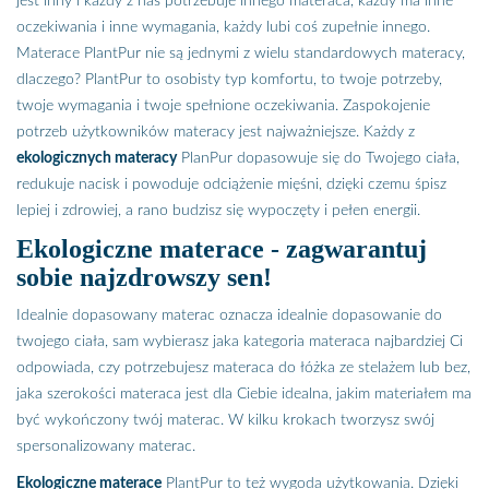
jest inny i każdy z nas potrzebuje innego materaca, każdy ma inne
oczekiwania i inne wymagania, każdy lubi coś zupełnie innego.
Materace PlantPur nie są jednymi z wielu standardowych materacy,
dlaczego? PlantPur to osobisty typ komfortu, to twoje potrzeby,
twoje wymagania i twoje spełnione oczekiwania. Zaspokojenie
potrzeb użytkowników materacy jest najważniejsze. Każdy z
ekologicznych materacy
PlanPur dopasowuje się do Twojego ciała,
redukuje nacisk i powoduje odciążenie mięśni, dzięki czemu śpisz
lepiej i zdrowiej, a rano budzisz się wypoczęty i pełen energii.
Ekologiczne materace - zagwarantuj
sobie najzdrowszy sen!
Idealnie dopasowany materac oznacza idealnie dopasowanie do
twojego ciała, sam wybierasz jaka kategoria materaca najbardziej Ci
odpowiada, czy potrzebujesz materaca do łóżka ze stelażem lub bez,
jaka szerokości materaca jest dla Ciebie idealna, jakim materiałem ma
być wykończony twój materac. W kilku krokach tworzysz swój
spersonalizowany materac.
Ekologiczne materace
PlantPur to też wygoda użytkowania. Dzięki