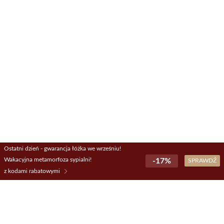
Ostatni dzień - gwarancja łóżka we wrześniu!
Wakacyjna metamorfoza sypialni!
-17%
SPRAWDŹ
z kodami rabatowymi
Informacje