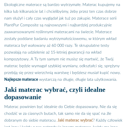
Ekologiczne materace są bardzo wytrzymałe. Materac kupujemy na
kilka lub kilkanaście lat i chcielibyśmy, żeby przez ten czas dobrze
nam służył i cały czas wyglądał jak tuż po zakupie. Materace serii
PlantPur Composite są najnowszymi i najbardziej produkcyjnie
zaawansowanymi roślinnymi materacami na świecie. Materace
zostały poddane badaniu wytrzymałościowemu, w którym wkład
materaca był wałowany aż 60 000 razy. Te skrupulatne testy
pozwalają na udzielenie aż 15-letniej gwarancji na wkład
kompozytowy. A Ty tym samym nie musisz się martwić, że Twój
materac będzie wymagał szybkiej wymiany, odkształci się, sprężyny
przebiją się przez wierzchnią warstwę i będziesz musiał kupić nowy.
Najlepsze materace
wystarczą na długie, długie lata użytkowania.
Jaki materac wybrać, czyli idealne
dopasowanie
Materac powinien być idealnie do Ciebie dopasowany. Nie da się
chodzić w za ciasnych butach, tak samo nie da się spać na źle
dobranym do siebie materacu.
Jaki materac wybrać
? Każdy człowiek